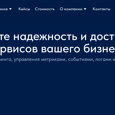
ения
ения
Кейсы
Кейсы
Стоимость
Стоимость
О компании
О компании
Контакты
Контакты
те надежность и дост
рвисов вашего бизн
инга, управления метриками, событиями, логами 