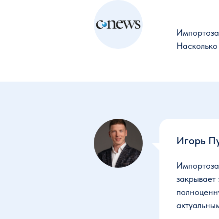
Импортоза
Насколько
Игорь П
Импортозам
закрывает 
полноценну
актуальны