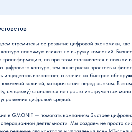
устоветов
аем стремительное развитие цифровой экономики, где 
 контура напрямую влияют на выручку компаний. Бизне
ю трансформацию, но при этом сталкивается с новыми в
а цифрового контура, тем выше риски простоев и фина
ь инцидентов возрастает, а значит, их быстрое обнару
 ключевой задачей, которая стоит перед рынком. В это
lity, см врезку) становится не просто инструментом мон
 управления цифровой средой.
ия в GMONIT — помогать компаниям быстрее цифровизи
я операционной деятельности. Мы создаем не просто си
сное решение для контроля и управления всем ИT-лан