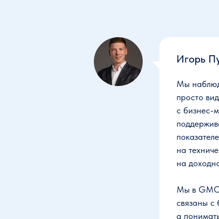
Игорь П
Мы наблюд
просто вид
с бизнес-м
поддержив
показател
на техниче
на доходно
Мы в GMON
связаны с 
а понимат