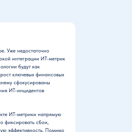
е. Уже недостаточно
бокой интеграции ИT-метрик
ологии будут как
 рост ключевых финансовых
жнему сфокусированы
яния ИT-инцидентов
кте ИT-метрики напрямую
то фиксировать сбои,
ную эффективность. Помимо