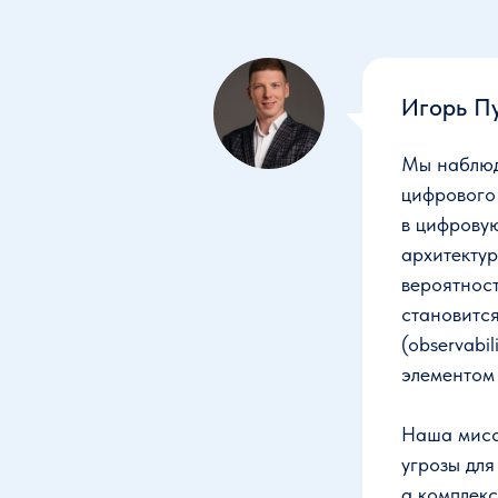
Игорь П
Мы наблюд
цифрового
в цифрову
архитектур
вероятност
становится
(observabi
элементом
Наша мисс
угрозы дл
а комплек