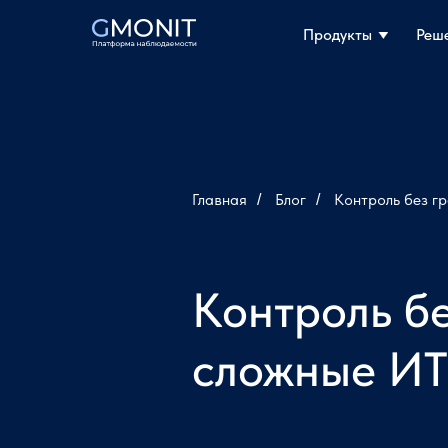
Продукты
Продукты
Реш
Реш
Главная
Блог
Контроль без г
/
/
Контроль б
сложные ИТ