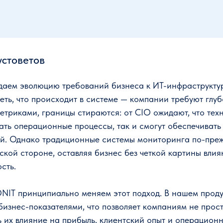
устоветов
аем эволюцию требований бизнеса к ИT-инфраструктур
еть, что происходит в системе — компании требуют глу
етриками, границы стираются: от CIO ожидают, что техн
ать операционные процессы, так и смогут обеспечивать
ей. Однако традиционные системы мониторинга по-пре
ской стороне, оставляя бизнес без четкой картины вли
сть.
IT принципиально меняем этот подход. В нашем проду
бизнес-показателями, что позволяет компаниям не прос
ь их влияние на прибыль, клиентский опыт и операцион