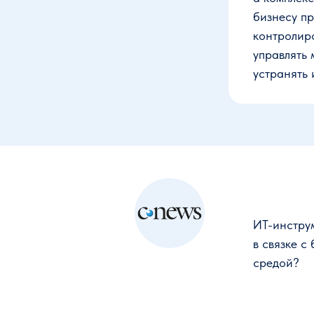
бизнесу п
контролир
управлять 
устранять 
ИT-инструм
в связке 
средой?