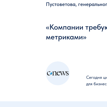
Пустоветова, генерально
«Компании требую
метриками»
Сегодня ц
для бизне