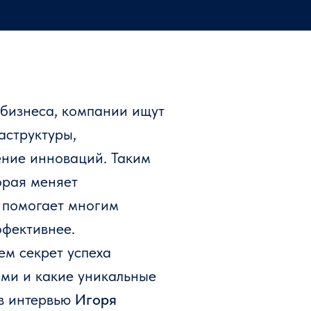
 бизнеса, компании ищут
аструктуры,
ение инноваций. Таким
орая меняет
е помогает многим
фективнее.
м секрет успеха
ми и какие уникальные
 в интервью
Игоря