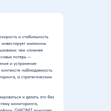
скорость и стабильность
с инвестирует миллионы
ызовами: чем сложнее
нсовых потерь —
жение и устранение
м контексте наблюдаемость
иторинга, а стратегическим
роваться и делать это без
стему мониторинга,
дшафтом. GMONIT помогает