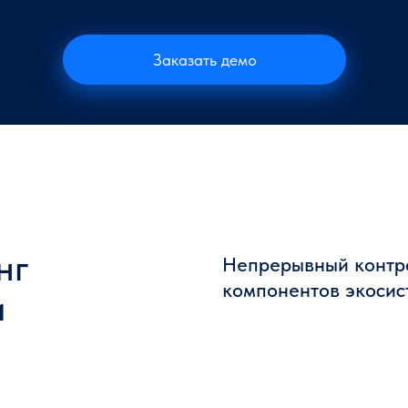
Заказать демо
нг
Непрерывный контро
компонентов экосис
и