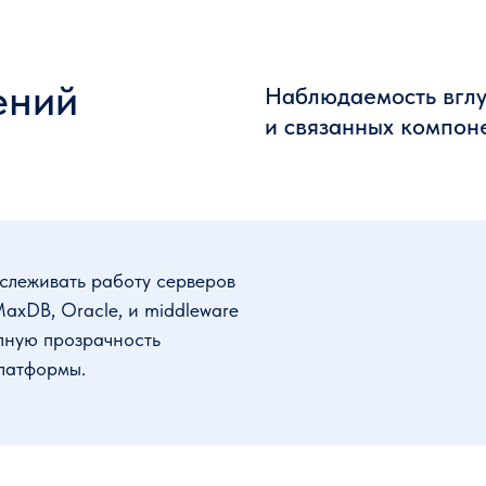
ений
Наблюдаемость вглу
и связанных компон
слеживать работу серверов
axDB, Oracle, и middleware
олную прозрачность
платформы.